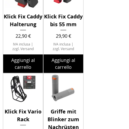
Klick Fix Caddy
Klick Fix Caddy
Halterung
bis 55 mm
Prezzo
Prezzo
22,90 €
29,90 €
IVA inclusa
|
IVA inclusa
|
zzgl. Versand
zzgl. Versand
Aggiungi al
Aggiungi al
carrello
carrello
Klick Fix Vario
Griffe mit
Rack
Blinker zum
Nachrüsten