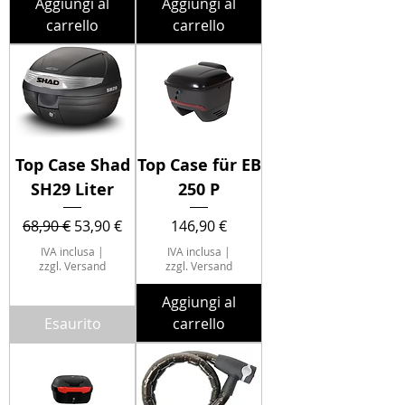
Aggiungi al
Aggiungi al
carrello
carrello
Top Case Shad
Top Case für EB
SH29 Liter
250 P
Prezzo regolare
Prezzo scontato
Prezzo
68,90 €
53,90 €
146,90 €
IVA inclusa
|
IVA inclusa
|
zzgl. Versand
zzgl. Versand
Aggiungi al
Esaurito
carrello