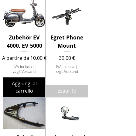
Zubehör EV
Egret Phone
4000, EV 5000
Mount
Prezzo scontato
Prezzo
A partire da
10,00 €
39,00 €
IVA inclusa
|
IVA inclusa
|
zzgl. Versand
zzgl. Versand
Aggiungi al
carrello
Esaurito