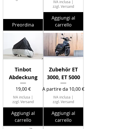
IVA inclusa
|
zzgl. Versand
Aggiungi al
Preordina
carrello
Tinbot
Zubehör ET
Abdeckung
3000, ET 5000
Prezzo
Prezzo scontato
19,00 €
A partire da
10,00 €
IVA inclusa
|
IVA inclusa
|
zzgl. Versand
zzgl. Versand
Aggiungi al
Aggiungi al
carrello
carrello