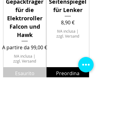
Gepäckträger
Seitenspiegel
für die
für Lenker
Elektroroller
Prezzo
8,90 €
Falcon und
IVA inclusa
|
Hawk
zzgl. Versand
Prezzo scontato
A partire da
99,00 €
IVA inclusa
|
zzgl. Versand
Esaurito
Preordina
Spiegelhalteru
Entlüftungs
ng
Set für
Hydraulische