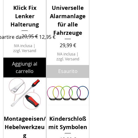
Klick Fix
Universelle
Lenker
Alarmanlage
Halterung
für alle
Fahrzeuge
20,95 €
ezzo regolare
ezzo scontato
partire da
12,95 €
Prezzo
29,99 €
IVA inclusa
|
zzgl. Versand
IVA inclusa
|
zzgl. Versand
Aggiungi al
carrello
Esaurito
Montageeisen/
Kinderschloß
Hebelwerkzeu
mit Symbolen
g