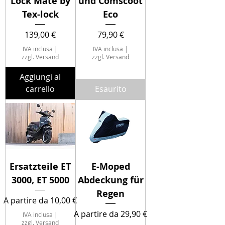
Lock Mate by
und Comscoot
Tex-lock
Eco
Prezzo
Prezzo
139,00 €
79,90 €
IVA inclusa
|
IVA inclusa
|
zzgl. Versand
zzgl. Versand
Aggiungi al
carrello
Esaurito
Ersatzteile ET
E-Moped
3000, ET 5000
Abdeckung für
Regen
Prezzo scontato
A partire da
10,00 €
Prezzo scontato
A partire da
29,90 €
IVA inclusa
|
zzgl. Versand