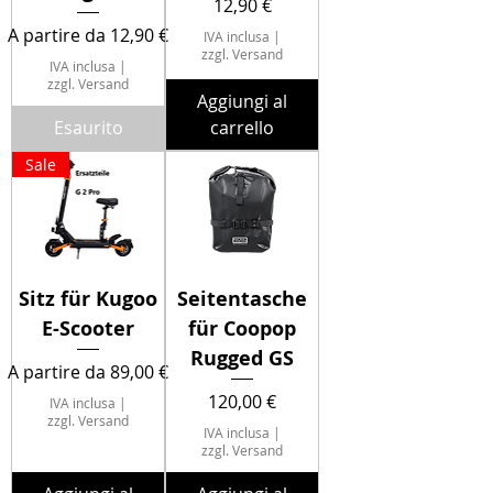
Prezzo
12,90 €
Prezzo scontato
A partire da
12,90 €
IVA inclusa
|
zzgl. Versand
IVA inclusa
|
zzgl. Versand
Aggiungi al
Esaurito
carrello
Sale
Sitz für Kugoo
Seitentasche
E-Scooter
für Coopop
Rugged GS
Prezzo scontato
A partire da
89,00 €
Prezzo
120,00 €
IVA inclusa
|
zzgl. Versand
IVA inclusa
|
zzgl. Versand