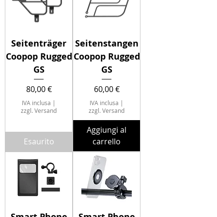
Seitenträger
Seitenstangen
Coopop Rugged
Coopop Rugged
GS
GS
Prezzo
Prezzo
80,00 €
60,00 €
IVA inclusa
|
IVA inclusa
|
zzgl. Versand
zzgl. Versand
Aggiungi al
Esaurito
carrello
Smart Phone
Smart Phone