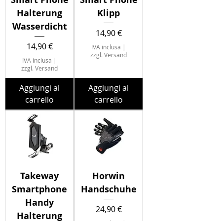
Halterung
Klipp
Wasserdicht
Prezzo
14,90 €
Prezzo
14,90 €
IVA inclusa
|
zzgl. Versand
IVA inclusa
|
zzgl. Versand
Aggiungi al
Aggiungi al
carrello
carrello
Takeway
Horwin
Smartphone
Handschuhe
Handy
Prezzo
24,90 €
Halterung