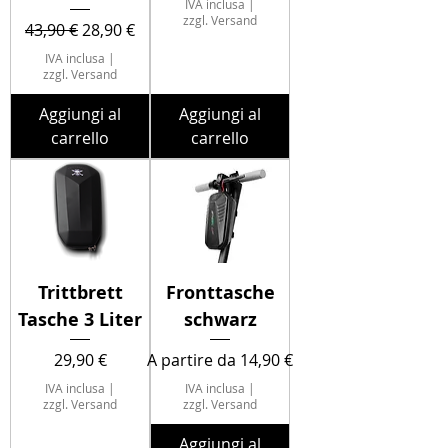
IVA inclusa
|
zzgl. Versand
Prezzo regolare
Prezzo scontato
43,90 €
28,90 €
IVA inclusa
|
zzgl. Versand
Aggiungi al
Aggiungi al
carrello
carrello
Trittbrett
Fronttasche
Tasche 3 Liter
schwarz
Prezzo
Prezzo scontato
29,90 €
A partire da
14,90 €
IVA inclusa
|
IVA inclusa
|
zzgl. Versand
zzgl. Versand
Aggiungi al