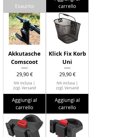
Esaurito
carrello
Akkutasche
Klick Fix Korb
Comscoot
Uni
Prezzo
Prezzo
29,90 €
29,90 €
IVA inclusa
|
IVA inclusa
|
zzgl. Versand
zzgl. Versand
Aggiungi al
Aggiungi al
carrello
carrello