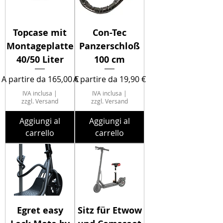
Topcase mit
Con-Tec
Montageplatte
Panzerschloß
40/50 Liter
100 cm
Prezzo scontato
Prezzo scontato
A partire da
165,00 €
A partire da
19,90 €
IVA inclusa
|
IVA inclusa
|
zzgl. Versand
zzgl. Versand
Aggiungi al
Aggiungi al
carrello
carrello
Egret easy
Sitz für Etwow