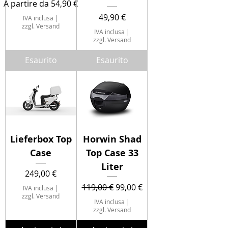
Prezzo scontato
A partire da
54,90 €
Prezzo
49,90 €
IVA inclusa
|
zzgl. Versand
IVA inclusa
|
zzgl. Versand
Esaurito
Esaurito
Lieferbox Top
Horwin Shad
Case
Top Case 33
Liter
Prezzo
249,00 €
Prezzo regolare
Prezzo scontato
119,00 €
99,00 €
IVA inclusa
|
zzgl. Versand
IVA inclusa
|
zzgl. Versand