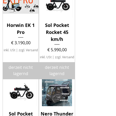
Horwin EK 1
Sol Pocket
Pro
Rocket 45
km/h
Preis
€ 3.190,00
Preis
€ 5.990,00
inkl. USt
|
zzgl. Versand
inkl. USt
|
zzgl. Versand
derzeit nicht
derzeit nicht
lagernd
lagernd
Sol Pocket
Nero Thunder