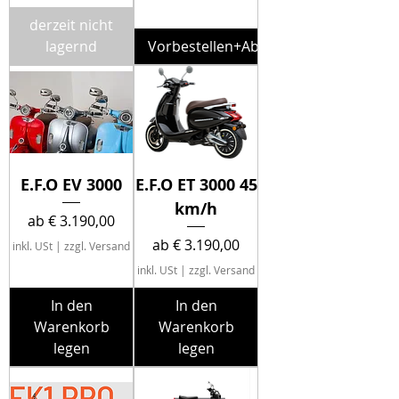
derzeit nicht
lagernd
Vorbestellen+Abholung
E.F.O EV 3000
E.F.O ET 3000 45
km/h
Sale-Preis
ab
€ 3.190,00
Sale-Preis
ab
€ 3.190,00
inkl. USt
|
zzgl. Versand
inkl. USt
|
zzgl. Versand
In den
In den
Warenkorb
Warenkorb
legen
legen