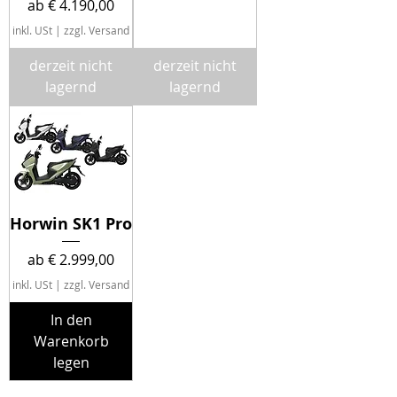
Sale-Preis
ab
€ 4.190,00
inkl. USt
|
zzgl. Versand
derzeit nicht
derzeit nicht
lagernd
lagernd
Horwin SK1 Pro
Sale-Preis
ab
€ 2.999,00
inkl. USt
|
zzgl. Versand
In den
Warenkorb
legen