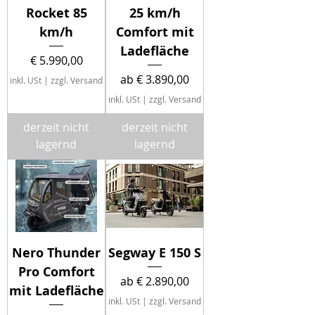
Rocket 85
25 km/h
km/h
Comfort mit
Ladefläche
Preis
€ 5.990,00
Sale-Preis
ab
€ 3.890,00
inkl. USt
|
zzgl. Versand
inkl. USt
|
zzgl. Versand
derzeit nicht
derzeit nicht
lagernd
lagernd
Nero Thunder
Segway E 150 S
Pro Comfort
Sale-Preis
ab
€ 2.890,00
mit Ladefläche
inkl. USt
|
zzgl. Versand