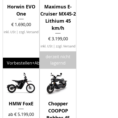
Horwin EVO
Maximus E-
One
Cruiser MX45-2
Lithium 45
Preis
€ 1.690,00
km/h
inkl. USt
|
zzgl. Versand
Preis
€ 3.199,00
inkl. USt
|
zzgl. Versand
derzeit nicht
Vorbestellen+Abholung
lagernd
HMW FoxE
Chopper
COOPOP
Sale-Preis
ab
€ 5.199,00
Bobber 45