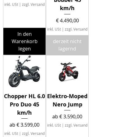
inkl. USt
|
zzgl. Versand
km/h
Preis
€ 4.490,00
inkl. USt
|
zzgl. Versand
In den
Warenkorb
derzeit nicht
legen
lagernd
Chopper HL 6.0
Elektro-Moped
Pro Duo 45
Nero Jump
km/h
Sale-Preis
ab
€ 3.590,00
Sale-Preis
ab
€ 3.599,00
inkl. USt
|
zzgl. Versand
inkl. USt
|
zzgl. Versand