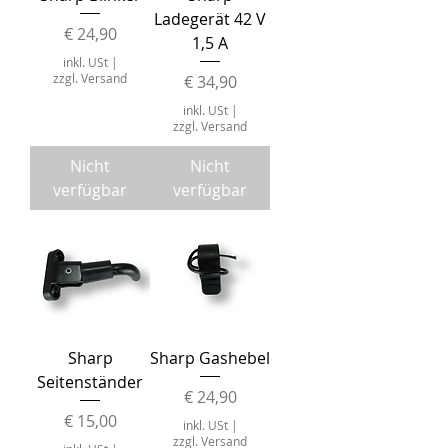
Ladegerät 42 V
Preis
€ 24,90
1,5 A
inkl. USt
|
zzgl. Versand
Preis
€ 34,90
inkl. USt
|
zzgl. Versand
Nicht
Nicht
verfügbar
verfügbar
Sharp
Sharp Gashebel
Seitenständer
Preis
€ 24,90
Preis
€ 15,00
inkl. USt
|
zzgl. Versand