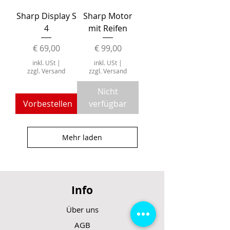
Sharp Display S
Sharp Motor
4
mit Reifen
Preis
Preis
€ 69,00
€ 99,00
inkl. USt
|
inkl. USt
|
zzgl. Versand
zzgl. Versand
Nicht
Vorbestellen
verfügbar
Mehr laden
Info
Über uns
AGB