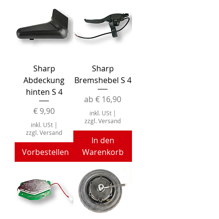
Sharp
Sharp
Abdeckung
Bremshebel S 4
hinten S 4
Sale-Preis
ab
€ 16,90
Preis
€ 9,90
inkl. USt
|
zzgl. Versand
inkl. USt
|
zzgl. Versand
In den
Vorbestellen
Warenkorb