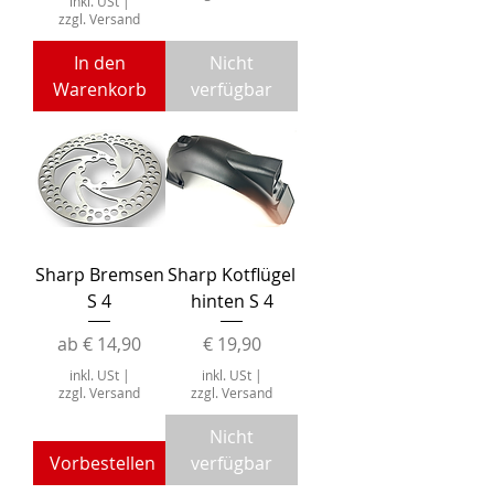
inkl. USt
|
zzgl. Versand
In den
Nicht
Warenkorb
verfügbar
Sharp Bremsen
Sharp Kotflügel
S 4
hinten S 4
Sale-Preis
Preis
ab
€ 14,90
€ 19,90
inkl. USt
|
inkl. USt
|
zzgl. Versand
zzgl. Versand
Nicht
Vorbestellen
verfügbar