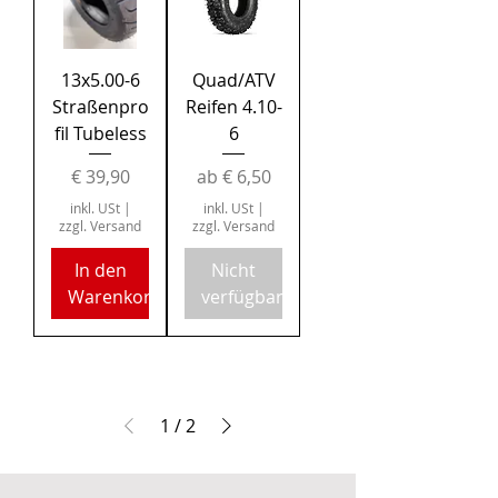
13x5.00-6
Quad/ATV
Straßenpro
Reifen 4.10-
fil Tubeless
6
Preis
Sale-Preis
€ 39,90
ab
€ 6,50
inkl. USt
|
inkl. USt
|
zzgl. Versand
zzgl. Versand
In den
Nicht
Warenkorb
verfügbar
1
/
2