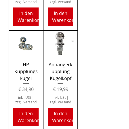
zzgl. Versand
zzgl. Versand
In den
In den
Warenkorb
Warenkorb
HP
Anhängerk
Kupplungs
upplung
kugel
Kugelkopf
Preis
Preis
€ 34,90
€ 19,99
inkl. USt
|
inkl. USt
|
zzgl. Versand
zzgl. Versand
In den
In den
Warenkorb
Warenkorb