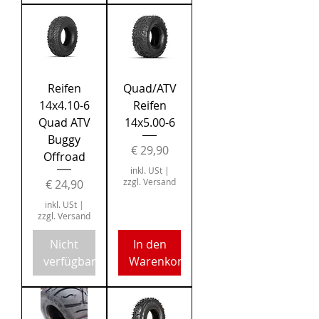
Reifen
Quad/ATV
14x4.10-6
Reifen
Quad ATV
14x5.00-6
Buggy
Preis
€ 29,90
Offroad
inkl. USt
|
Preis
zzgl. Versand
€ 24,90
inkl. USt
|
zzgl. Versand
Nicht
In den
verfügbar
Warenkorb