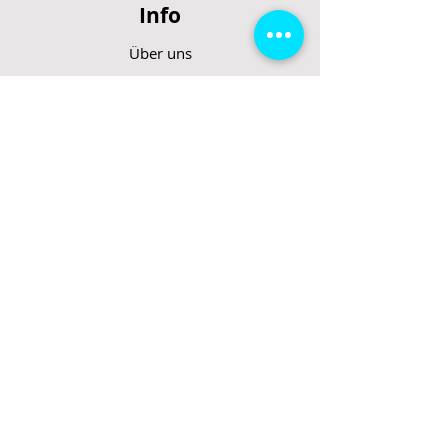
Info
Über uns
AGB
Datenschutzerklärung
Impressum
Support
FAQ
Rücktrittsrecht
Rücksendung
Zahlungsarten
Gesetzte und Regeln/E-Scooter
Shop