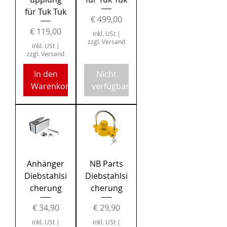
für Tuk Tuk
Preis
€ 499,00
Preis
€ 119,00
inkl. USt
|
zzgl. Versand
inkl. USt
|
zzgl. Versand
In den
Nicht
Warenkorb
verfügbar
Anhänger
NB Parts
Diebstahlsi
Diebstahlsi
cherung
cherung
Preis
Preis
€ 34,90
€ 29,90
inkl. USt
|
inkl. USt
|