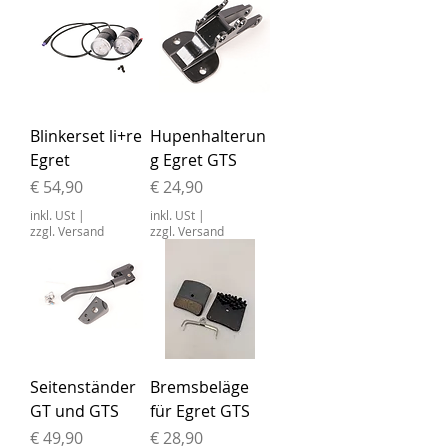
Blinkerset li+re
Hupenhalterun
Egret
g Egret GTS
Preis
Preis
€ 54,90
€ 24,90
inkl. USt
|
inkl. USt
|
zzgl. Versand
zzgl. Versand
Seitenständer
Bremsbeläge
GT und GTS
für Egret GTS
Preis
Preis
€ 49,90
€ 28,90