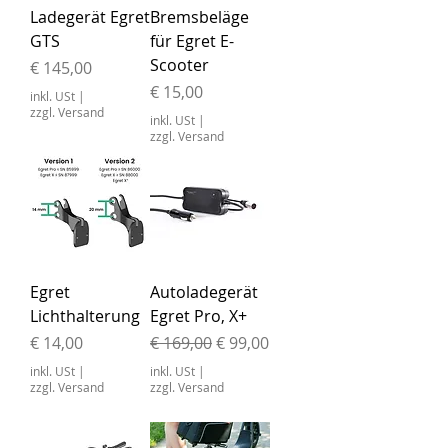
Ladegerät Egret
Bremsbeläge
GTS
für Egret E-
Scooter
Preis
€ 145,00
Preis
€ 15,00
inkl. USt
|
zzgl. Versand
inkl. USt
|
zzgl. Versand
Egret
Autoladegerät
Lichthalterung
Egret Pro, X+
Preis
Standardpreis
Sale-Preis
€ 14,00
€ 169,00
€ 99,00
inkl. USt
|
inkl. USt
|
zzgl. Versand
zzgl. Versand