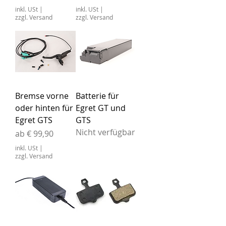
inkl. USt
|
inkl. USt
|
zzgl. Versand
zzgl. Versand
Bremse vorne
Batterie für
oder hinten für
Egret GT und
Egret GTS
GTS
Nicht verfügbar
Sale-Preis
ab
€ 99,90
inkl. USt
|
zzgl. Versand