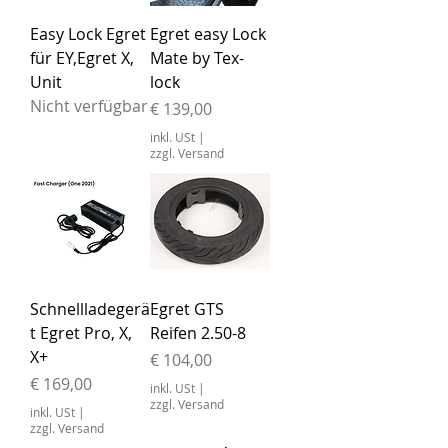
Easy Lock Egret
Egret easy Lock
für EY,Egret X,
Mate by Tex-
Unit
lock
Nicht verfügbar
Preis
€ 139,00
inkl. USt
|
zzgl. Versand
Schnellladegerä
Egret GTS
t Egret Pro, X,
Reifen 2.50-8
X+
Preis
€ 104,00
Preis
€ 169,00
inkl. USt
|
zzgl. Versand
inkl. USt
|
zzgl. Versand