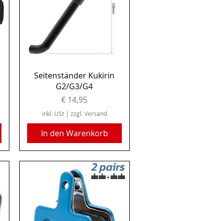
Schnellansicht
Seitenständer Kukirin
G2/G3/G4
Preis
€ 14,95
inkl. USt
|
zzgl. Versand
In den Warenkorb