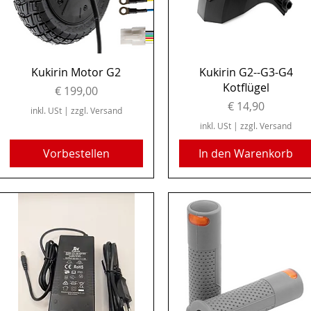
Schnellansicht
Schnellansicht
Kukirin Motor G2
Kukirin G2--G3-G4
Kotflügel
Preis
€ 199,00
Preis
€ 14,90
inkl. USt
|
zzgl. Versand
inkl. USt
|
zzgl. Versand
Vorbestellen
In den Warenkorb