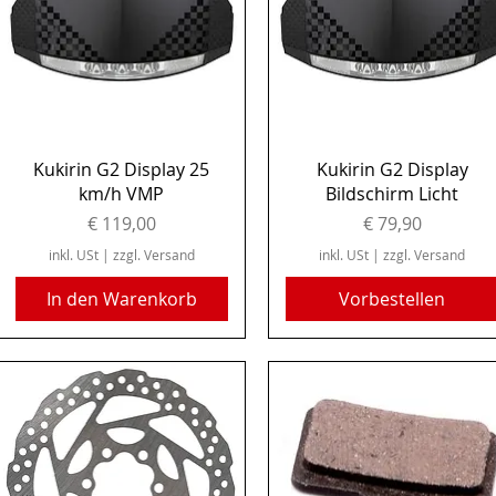
Schnellansicht
Schnellansicht
Kukirin G2 Display 25
Kukirin G2 Display
km/h VMP
Bildschirm Licht
Preis
Preis
€ 119,00
€ 79,90
inkl. USt
|
zzgl. Versand
inkl. USt
|
zzgl. Versand
In den Warenkorb
Vorbestellen