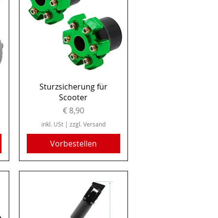
Schnellansicht
Sturzsicherung für
Scooter
Preis
€ 8,90
inkl. USt
|
zzgl. Versand
Vorbestellen