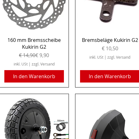
Schnellansicht
Schnellansicht
160 mm Bremsscheibe
Bremsbeläge Kukirin G2
Kukirin G2
Preis
€ 10,50
Standardpreis
Sale-Preis
€ 14,90
€ 9,90
inkl. USt
|
zzgl. Versand
inkl. USt
|
zzgl. Versand
In den Warenkorb
In den Warenkorb