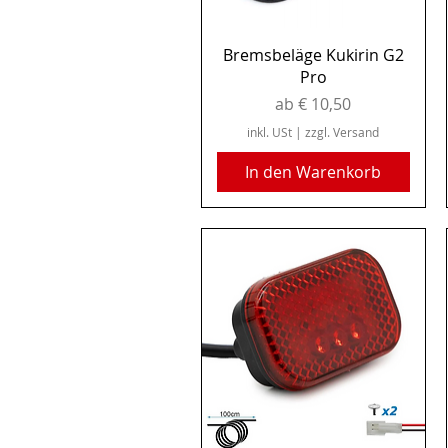
Schnellansicht
Bremsbeläge Kukirin G2
Pro
Sale-Preis
ab
€ 10,50
inkl. USt
|
zzgl. Versand
In den Warenkorb