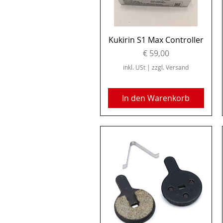
Schnellansicht
Kukirin S1 Max Controller
Preis
€ 59,00
inkl. USt
|
zzgl. Versand
In den Warenkorb