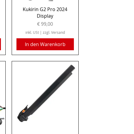
Schnellansicht
Kukirin G2 Pro 2024
Display
Preis
€ 99,00
inkl. USt
|
zzgl. Versand
In den Warenkorb