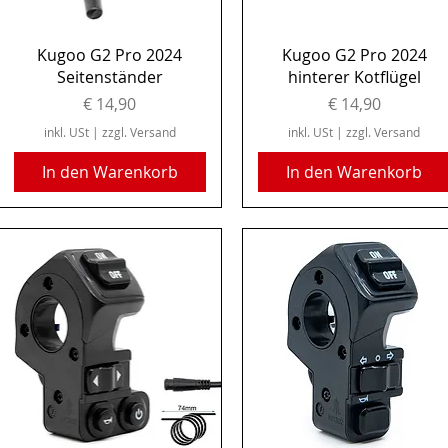
Schnellansicht
Schnellansicht
Kugoo G2 Pro 2024
Kugoo G2 Pro 2024
Seitenständer
hinterer Kotflügel
Preis
Preis
€ 14,90
€ 14,90
inkl. USt
|
zzgl. Versand
inkl. USt
|
zzgl. Versand
In den Warenkorb
In den Warenkorb