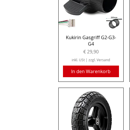
Schnellansicht
Kukirin Gasgriff G2-G3-
G4
Preis
€ 29,90
inkl. USt
|
zzgl. Versand
In den Warenkorb