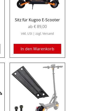
Schnellansicht
Sitz für Kugoo E-Scooter
Sale-Preis
ab
€ 89,00
inkl. USt
|
zzgl. Versand
In den Warenkorb