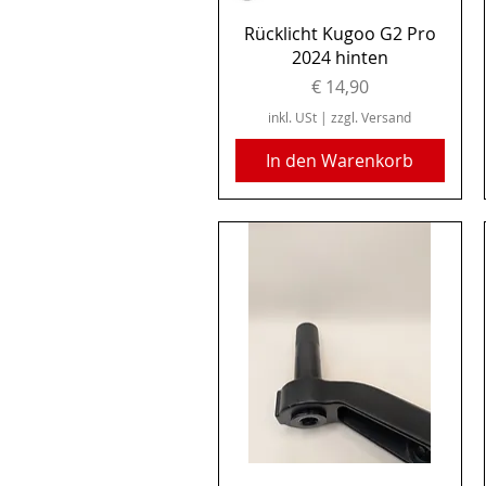
Schnellansicht
Rücklicht Kugoo G2 Pro
2024 hinten
Preis
€ 14,90
inkl. USt
|
zzgl. Versand
In den Warenkorb