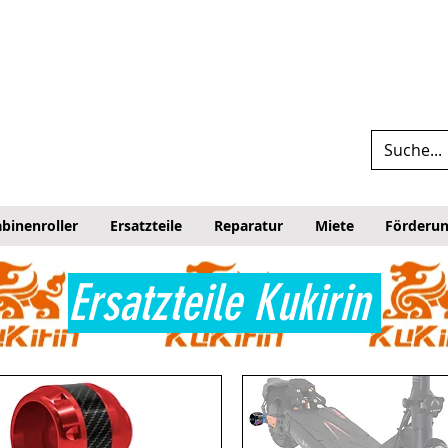
binenroller
Ersatzteile
Reparatur
Miete
Förderu
Ersatzteile Kukirin