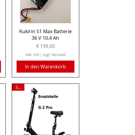
Schnellansicht
Kukirin S1 Max Batterie
36 V 10.4 Ah
Preis
€ 199,00
inkl. USt
|
zzgl. Versand
In den Warenkorb
Sale