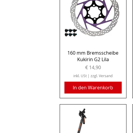
Schnellansicht
160 mm Bremsscheibe
Kukirin G2 Lila
Preis
€ 14,90
inkl. USt
|
zzgl. Versand
In den Warenkorb