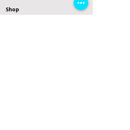
Shop
E-Scooter
E-Roller
E-Fahrzeuge
LeStoff
Stand up Paddel
B2B
Kontakt
Eingang
Schulgasse 5
3100 St. Pölten
office@escooterladen.at