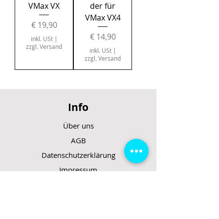
VMax VX
der für
VMax VX4
Preis
€ 19,90
Preis
€ 14,90
inkl. USt
|
zzgl. Versand
inkl. USt
|
zzgl. Versand
Info
Über uns
AGB
Datenschutzerklärung
Impressum
Support
FAQ