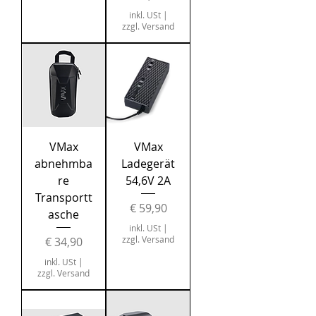
inkl. USt
|
zzgl. Versand
VMax
VMax
abnehmba
Ladegerät
re
54,6V 2A
Transportt
Preis
€ 59,90
asche
inkl. USt
|
Preis
zzgl. Versand
€ 34,90
inkl. USt
|
zzgl. Versand