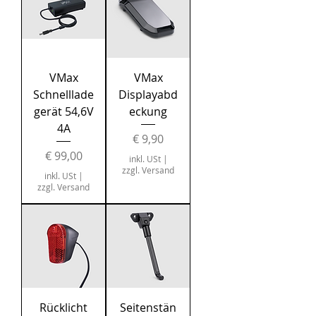
VMax
VMax
Schnelllade
Displayabd
gerät 54,6V
eckung
4A
Preis
€ 9,90
Preis
€ 99,00
inkl. USt
|
zzgl. Versand
inkl. USt
|
zzgl. Versand
Rücklicht
Seitenstän