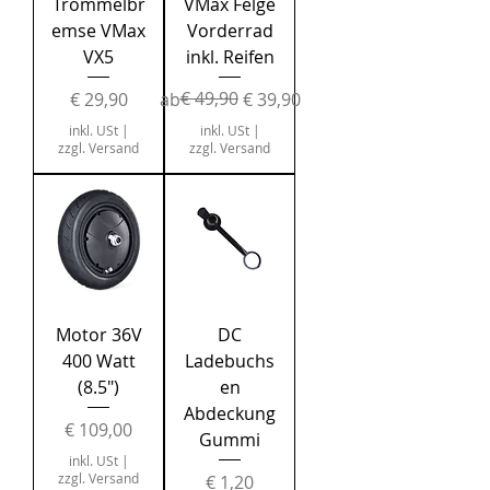
Trommelbr
VMax Felge
emse VMax
Vorderrad
VX5
inkl. Reifen
Preis
Standardpreis
Sale-Preis
€ 49,90
€ 29,90
ab
€ 39,90
inkl. USt
|
inkl. USt
|
zzgl. Versand
zzgl. Versand
Motor 36V
DC
400 Watt
Ladebuchs
(8.5")
en
Abdeckung
Preis
€ 109,00
Gummi
inkl. USt
|
zzgl. Versand
Preis
€ 1,20