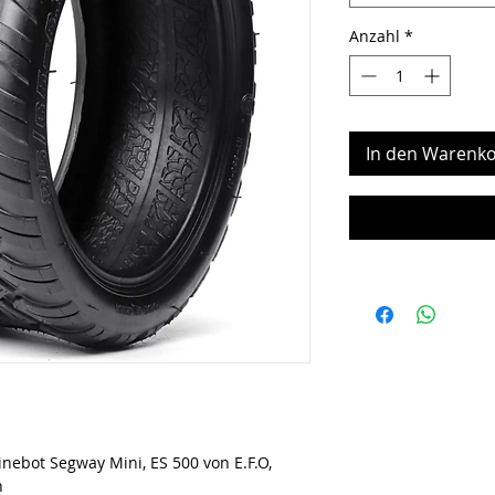
Anzahl
*
In den Warenko
nebot Segway Mini, ES 500 von E.F.O,
n