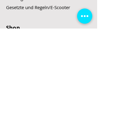
Gesetzte und Regeln/E-Scooter
Shop
E-Scooter
E-Roller
E-Fahrzeuge
LeStoff
Stand up Paddel
B2B
Kontakt
Eingang
Schulgasse 5