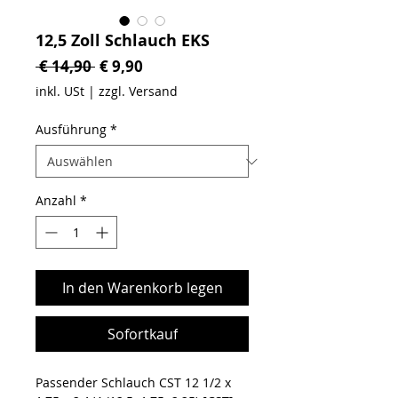
12,5 Zoll Schlauch EKS
Standardpreis
Sale-Preis
 € 14,90 
€ 9,90
inkl. USt
|
zzgl. Versand
Ausführung
*
Anzahl
*
In den Warenkorb legen
Sofortkauf
Passender Schlauch CST 12 1/2 x