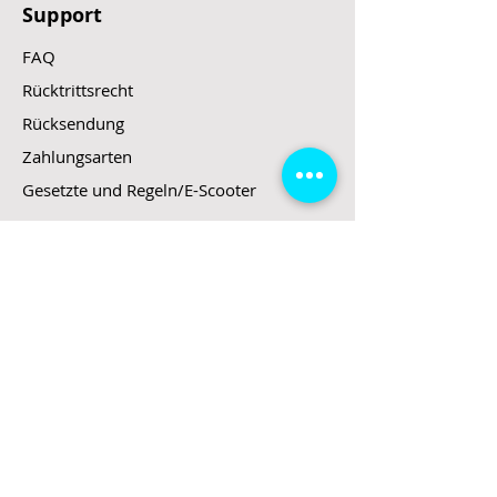
Support
FAQ
Rücktrittsrecht
Rücksendung
Zahlungsarten
Gesetzte und Regeln/E-Scooter
Shop
E-Scooter
E-Roller
E-Fahrzeuge
LeStoff
Stand up Paddel
B2B