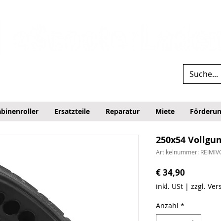
binenroller
Ersatzteile
Reparatur
Miete
Förderu
250x54 Vollgu
Artikelnummer: REIMIV
Preis
€ 34,90
inkl. USt
|
zzgl. Ve
Anzahl
*