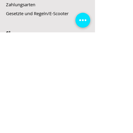
Zahlungsarten
Gesetzte und Regeln/E-Scooter
Shop
E-Scooter
E-Roller
E-Fahrzeuge
LeStoff
Stand up Paddel
B2B
Kontakt
Eingang