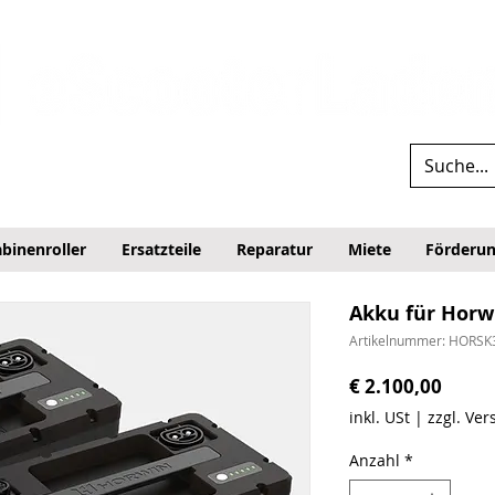
binenroller
Ersatzteile
Reparatur
Miete
Förderu
Akku für Horwi
Artikelnummer: HORSK
Preis
€ 2.100,00
inkl. USt
|
zzgl. Ve
Anzahl
*