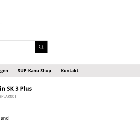
ngen
SUP-Kanu Shop
Kontakt
n SK 3 Plus
3PLAK001
rsand