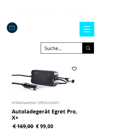
Artikelnummer: ERSAULA001
Autoladegerät Egret Pro,
X+
Standardpreis
Sale-Preis
 € 169,00 
€ 99,00