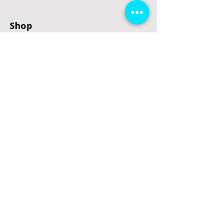
Shop
E-Scooter
E-Roller
E-Fahrzeuge
LeStoff
Stand up Paddel
B2B
Kontakt
Eingang
Schulgasse 5
3100 St. Pölten