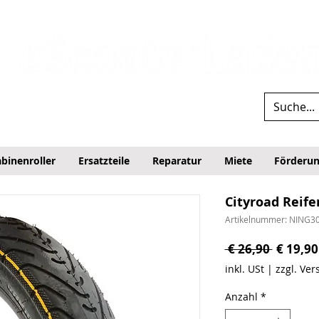
binenroller
Ersatzteile
Reparatur
Miete
Förderu
Cityroad Reife
Artikelnummer: NING3
Standar
 € 26,90 
€ 19,90
inkl. USt
|
zzgl. Ve
Anzahl
*