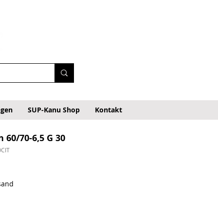
ngen
SUP-Kanu Shop
Kontakt
n 60/70-6,5 G 30
0CIT
dpreis
Sale-Preis
rsand