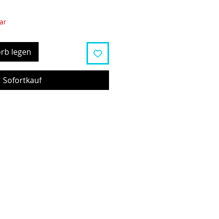
ar
rb legen
Sofortkauf