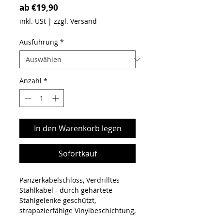
Sale-Preis
ab
€19,90
inkl. USt
|
zzgl. Versand
Ausführung
*
Anzahl
*
In den Warenkorb legen
Sofortkauf
Panzerkabelschloss, Verdrilltes
Stahlkabel - durch gehärtete
Stahlgelenke geschützt,
strapazierfähige Vinylbeschichtung,