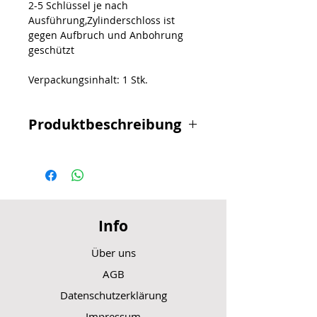
2-5 Schlüssel je nach
Ausführung,Zylinderschloss ist
gegen Aufbruch und Anbohrung
geschützt
Verpackungsinhalt: 1 Stk.
Produktbeschreibung
CONTEC PowerLoc
Panzerkabelschloss
Hochflexibles Stahlkabel durch
gehärtete/geschützte Stahlgelenke
Info
mit strapazierfähiger
Vinylbeschichtung
Über uns
X2-Power - Das "Double Bolt
AGB
Locking System" verfügt über eine
Datenschutzerklärung
zweifache Bolzenverriegelung und
erhöht die Ausrissfestigkeit, indem
Impressum