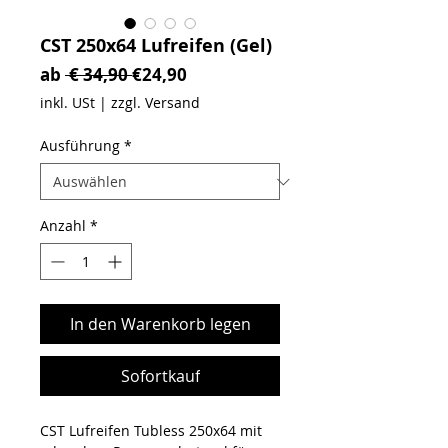
CST 250x64 Lufreifen (Gel)
Standardpreis
Sale-Preis
ab
 € 34,90 
€24,90
inkl. USt
|
zzgl. Versand
Ausführung
*
Anzahl
*
In den Warenkorb legen
Sofortkauf
CST Lufreifen Tubless 250x64 mit