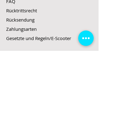
FAQ
Rücktrittsrecht
Rücksendung
Zahlungsarten
Gesetzte und Regeln/E-Scooter
Shop
E-Scooter
E-Roller
E-Fahrzeuge
LeStoff
Stand up Paddel
B2B