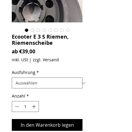
Ecooter E 3 S Riemen,
Riemenscheibe
Sale-Preis
ab
€39,00
inkl. USt
|
zzgl. Versand
Ausführung
*
Anzahl
*
In den Warenkorb legen