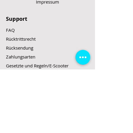
Impressum
Akkukapazität
432 Wh
Support
Reichweite:
45km*
FAQ
Geschwindigkeit:
20 km/h
Rücktrittsrecht
(toleranzoptimiert)
Rücksendung
Bremse vorne:
Trommelbremse
Zahlungsarten
Gesetzte und Regeln/E-Scooter
Bremse hinten:
elektrische
Motorbremse mit
Rekuperation
Shop
Bremshebel:
rechts:
E-Scooter
kombinierter
Bremshebel für
E-Roller
Trommelbremse
E-Fahrzeuge
und geregelte
Motorbremse
LeStoff
links:
Stand up Paddel