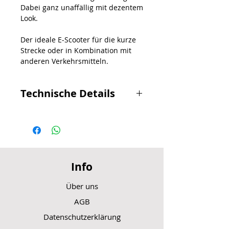
Dabei ganz unaffällig mit dezentem
Look.
Der ideale E-Scooter für die kurze
Strecke oder in Kombination mit
anderen Verkehrsmitteln.
Technische Details
Modell:
ePF-SKATE
Nummer:
202001
Antrieb:
Heckantrieb
Info
Nenndauerleistung:
500 Watt
Über uns
AGB
"Peak"-Leistung:
1200 Watt
Datenschutzerklärung
Akkutyp:
Li-Ionen 48 Volt