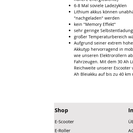
6-8 Mal soviele Ladezyklen
Lithium akkus können unabhä
"nachgeladen" werden
kein "Memory Effekt"
sehr geringe Selbstentladun
großer Temperaturbereich wä
Aufgrund seiner extrem hohen
Akkutyp hervorragend in mob
wie unseren Elektrorollern 
Fahrzeugen. Mit dem 30 Ah Li
Reichweite unserer Escooter
Ah Bleiakku auf bis zu 40 km
Shop
I
E-Scooter
Üb
E-Roller
A