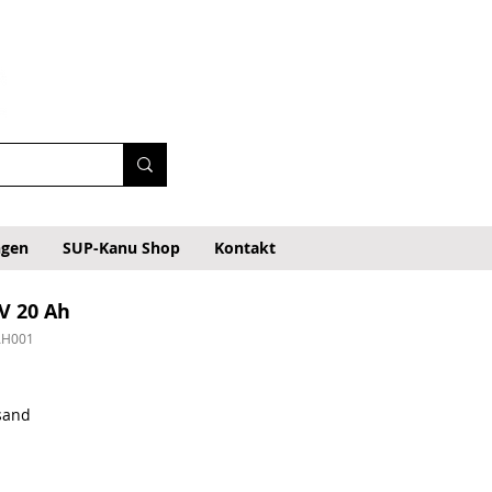
ngen
SUP-Kanu Shop
Kontakt
V 20 Ah
AH001
rsand