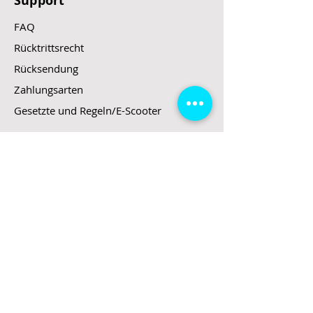
Support
FAQ
Rücktrittsrecht
Rücksendung
Zahlungsarten
Gesetzte und Regeln/E-Scooter
Shop
E-Scooter
E-Roller
E-Fahrzeuge
LeStoff
Stand up Paddel
B2B