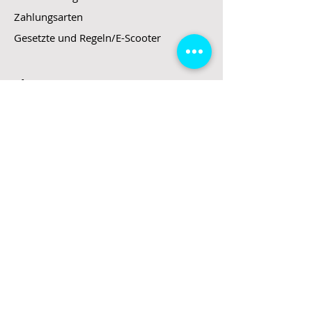
Zahlungsarten
Gesetzte und Regeln/E-Scooter
Shop
E-Scooter
E-Roller
E-Fahrzeuge
LeStoff
Stand up Paddel
B2B
Kontakt
Eingang