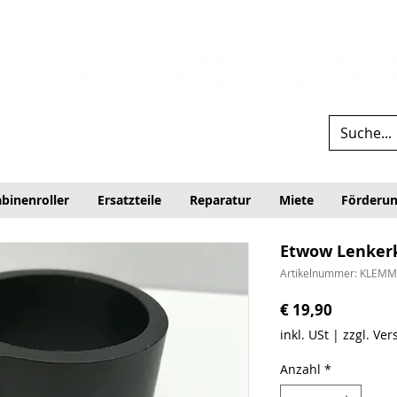
binenroller
Ersatzteile
Reparatur
Miete
Förderu
Etwow Lenke
Artikelnummer: KLEM
Preis
€ 19,90
inkl. USt
|
zzgl. Ve
Anzahl
*