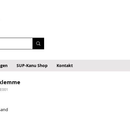
ngen
SUP-Kanu Shop
Kontakt
rklemme
ME001
rsand