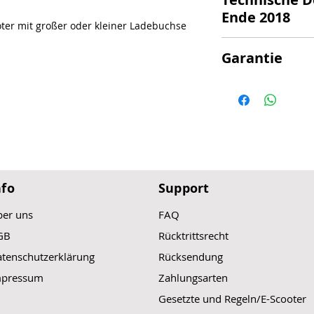
Passend für den 
Maße (ohne Kabel)
Ende 2018
Produktion (End
ter mit großer oder kleiner Ladebuchse
Mit großer Lad
5-polige Außen
Leistung: 33V / 
Garantie
Passend für den 
Maße (ohne Kabel)
Light Plus V
(ab 
Achtung bei Selbste
Mit kleiner Lad
kann keine Garanti
Leistung: 33V - 
werden.
Maße (ohne Kabel)
nfo
Support
er uns
FAQ
GB
Rücktrittsrecht
tenschutzerklärung
Rücksendung
mpressum
Zahlungsarten
Gesetzte und Regeln/E-Scooter