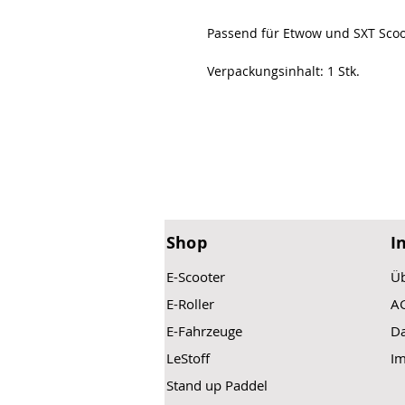
Passend für Etwow und SXT Scoo
Verpackungsinhalt: 1 Stk.
Shop
I
E-Scooter
Üb
E-Roller
A
E-Fahrzeuge
Da
LeStoff
I
Stand up Paddel