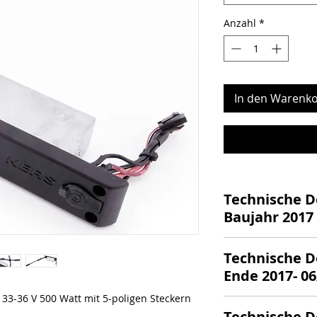
Anzahl
*
In den Warenko
Technische De
Baujahr 2017
5-polige Innens
Technische De
Passend für den
Ende 2017- 06
Produktionsjahr
Mit großer Lad
 33-36 V 500 Watt mit 5-poligen Steckern
5-polige Außen
Leistung: 33V / 
Technische De