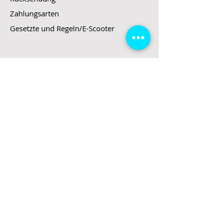
Zahlungsarten
Gesetzte und Regeln/E-Scooter
Shop
E-Scooter
E-Roller
E-Fahrzeuge
LeStoff
Stand up Paddel
B2B
Kontakt
Eingang