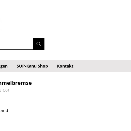
ngen
SUP-Kanu Shop
Kontakt
mmelbremse
BR001
rsand