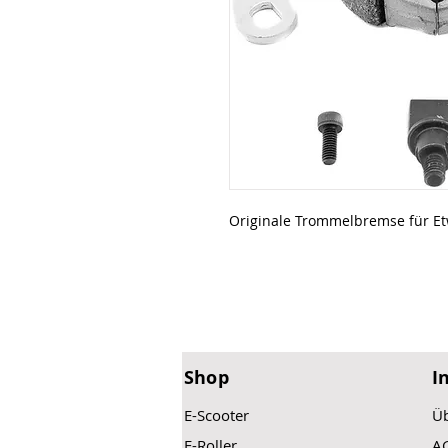
Originale Trommelbremse für Etw
Shop
I
E-Scooter
Üb
E-Roller
A