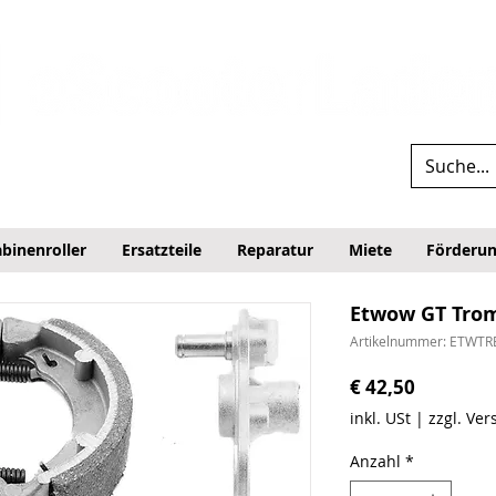
binenroller
Ersatzteile
Reparatur
Miete
Förderu
Etwow GT Tro
Artikelnummer: ETWTR
Preis
€ 42,50
inkl. USt
|
zzgl. Ve
Anzahl
*