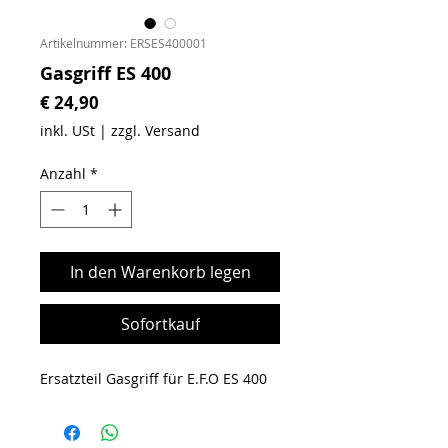
Artikelnummer: ERSES400001
Gasgriff ES 400
Preis
€ 24,90
inkl. USt
|
zzgl. Versand
Anzahl
*
In den Warenkorb legen
Sofortkauf
Ersatzteil Gasgriff für E.F.O ES 400