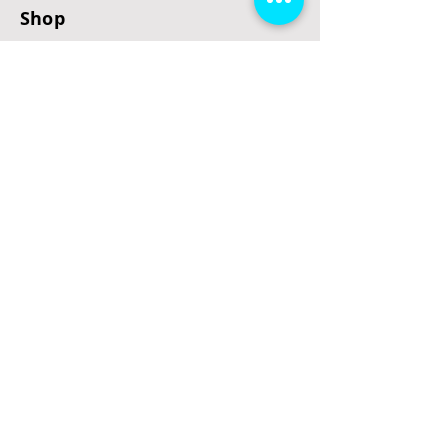
Shop
E-Scooter
E-Roller
E-Fahrzeuge
LeStoff
Stand up Paddel
B2B
Kontakt
Eingang
Schulgasse 5
3100 St. Pölten
office@escooterladen.at