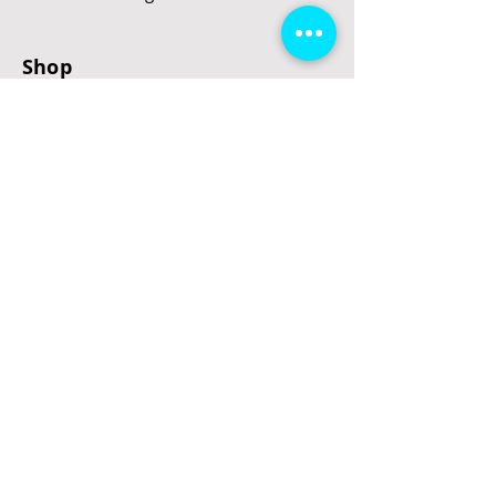
Shop
E-Scooter
E-Roller
E-Fahrzeuge
LeStoff
Stand up Paddel
B2B
Kontakt
Eingang
Schulgasse 5
3100 St. Pölten