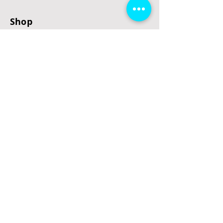
Shop
E-Scooter
E-Roller
E-Fahrzeuge
LeStoff
Stand up Paddel
B2B
Kontakt
Eingang
Schulgasse 5
3100 St. Pölten