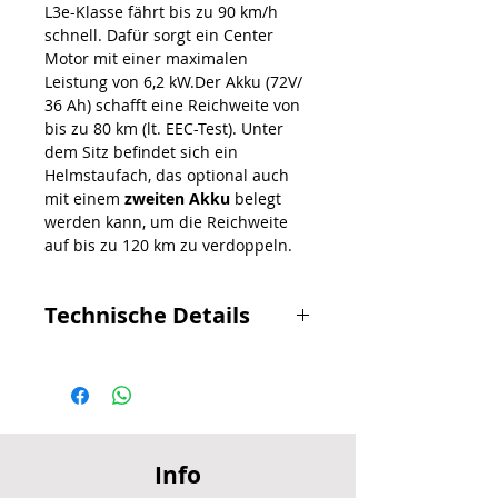
L3e-Klasse fährt bis zu 90 km/h
schnell. Dafür sorgt ein Center
Motor mit einer maximalen
Leistung von 6,2 kW.Der Akku (72V/
36 Ah) schafft eine Reichweite von
bis zu 80 km (lt. EEC-Test). Unter
dem Sitz befindet sich ein
Helmstaufach, das optional auch
mit einem
zweiten Akku
belegt
werden kann, um die Reichweite
auf bis zu 120 km zu verdoppeln.
Technische Details
Motor 6300 Watt max. Leistun
1 Akku Lithium Ionen 72V-36Ah
max. Reichweite 60 km mit 1
Akku
Ladegerät 8 A ( 4,5 h 0-100%
Info
Ladedauer )