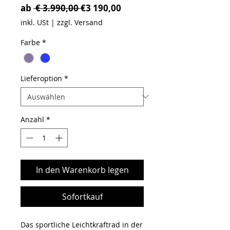
Standardpreis
Sale-Preis
ab
 € 3.990,00 
€3 190,00
inkl. USt
|
zzgl. Versand
Farbe
*
Lieferoption
*
Anzahl
*
In den Warenkorb legen
Sofortkauf
Das sportliche Leichtkraftrad in der