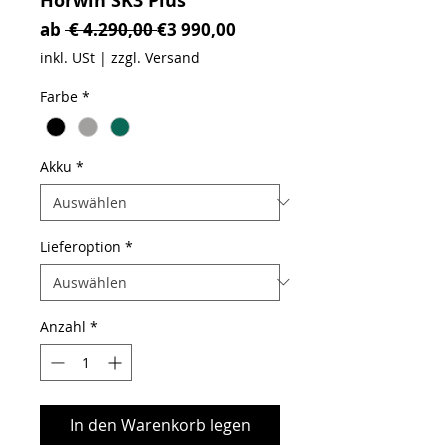
Horwin SK3 Plus
Standardpreis
Sale-Preis
ab
 € 4.290,00 
€3 990,00
inkl. USt
|
zzgl. Versand
Farbe
*
Akku
*
Lieferoption
*
Anzahl
*
In den Warenkorb legen