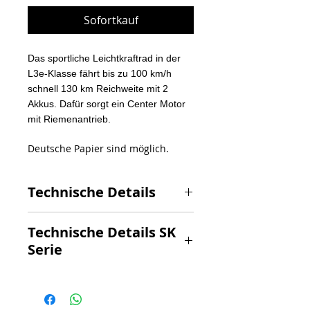
Sofortkauf
Das sportliche Leichtkraftrad in der
L3e-Klasse fährt bis zu 100 km/h
schnell 130 km Reichweite mit 2
Akkus. Dafür sorgt ein Center Motor
mit Riemenantrieb.
Deutsche Papier sind möglich.
Technische Details
100 km/h max. Geschwindigkeit
Technische Details SK
EWG Betriebserlaubnis gedrosselt
Serie
72V 45 Ah Akku ( 1 Stk. oder 2 Stk.)
Technische Daten
SK1
130 km Reichweite beide Akkus