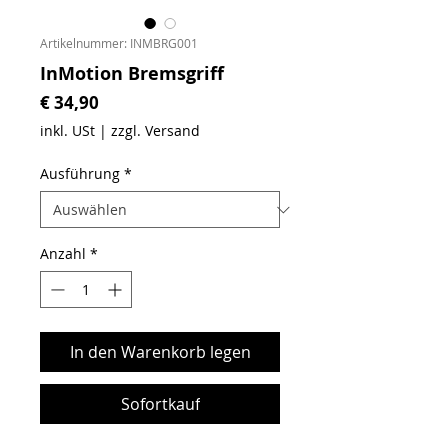
Artikelnummer: INMBRG001
InMotion Bremsgriff
Preis
€ 34,90
inkl. USt
|
zzgl. Versand
Ausführung
*
Anzahl
*
In den Warenkorb legen
Sofortkauf