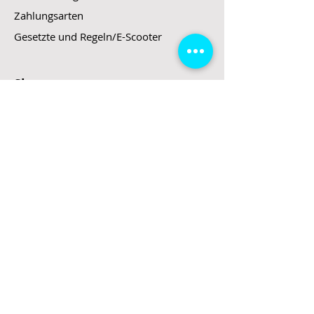
Zahlungsarten
Gesetzte und Regeln/E-Scooter
Shop
E-Scooter
E-Roller
E-Fahrzeuge
LeStoff
Stand up Paddel
B2B
Kontakt
Eingang