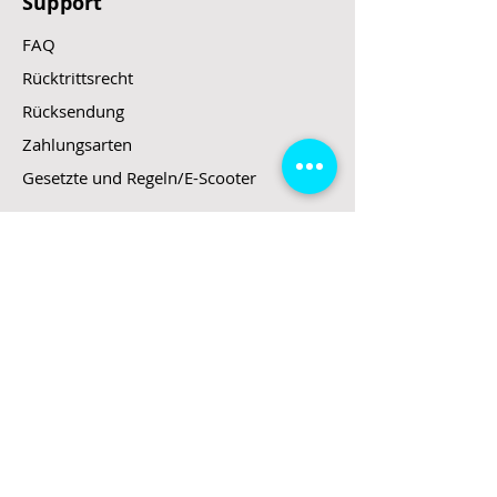
Support
FAQ
Rücktrittsrecht
Rücksendung
Zahlungsarten
Gesetzte und Regeln/E-Scooter
Shop
E-Scooter
E-Roller
E-Fahrzeuge
LeStoff
Stand up Paddel
B2B