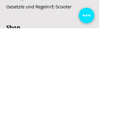
Gesetzte und Regeln/E-Scooter
Shop
E-Scooter
E-Roller
E-Fahrzeuge
LeStoff
Stand up Paddel
B2B
Kontakt
Eingang
Schulgasse 5