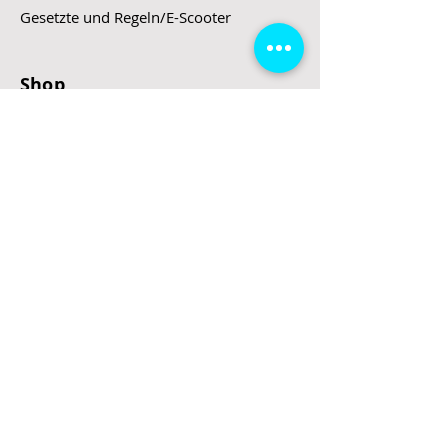
Gesetzte und Regeln/E-Scooter
Shop
E-Scooter
E-Roller
E-Fahrzeuge
LeStoff
Stand up Paddel
B2B
Kontakt
Eingang
Schulgasse 5