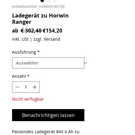
Artikelnummer: HORAN140100
Ladegerät zu Horwin
Ranger
Standardpreis
Sale-Preis
ab
 € 302,40 
€154,20
inkl. USt
|
zzgl. Versand
Ausführung
*
Anzahl
*
Nicht verfügbar
Benachrichtigen lassen
Passendes Ladegerät 84V 4 Ah zu