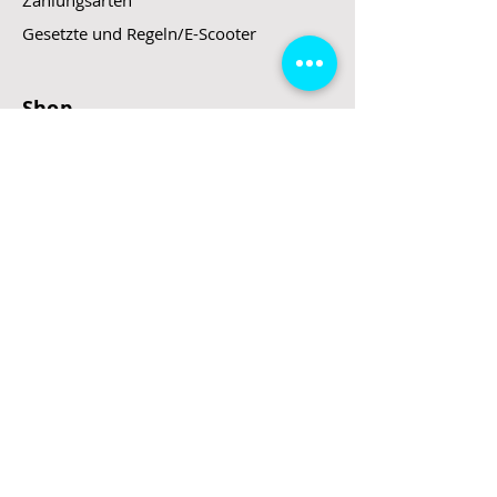
Zahlungsarten
Gesetzte und Regeln/E-Scooter
Shop
E-Scooter
E-Roller
E-Fahrzeuge
LeStoff
Stand up Paddel
B2B
Kontakt
Eingang
Schulgasse 5