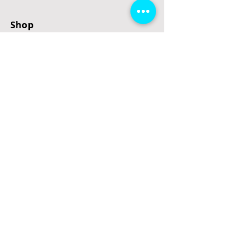
Shop
E-Scooter
E-Roller
E-Fahrzeuge
LeStoff
Stand up Paddel
B2B
Kontakt
Eingang
Schulgasse 5
3100 St. Pölten