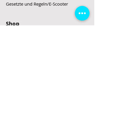
Gesetzte und Regeln/E-Scooter
Shop
E-Scooter
E-Roller
E-Fahrzeuge
LeStoff
Stand up Paddel
B2B
Kontakt
Eingang
Schulgasse 5