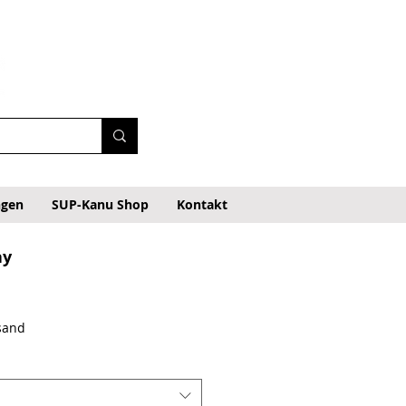
ngen
SUP-Kanu Shop
Kontakt
ay
reis
rsand