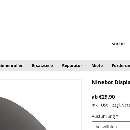
binenroller
Ersatzteile
Reparatur
Miete
Förderu
Ninebot Displ
Sale-P
ab
€29,90
inkl. USt
|
zzgl. Ve
Ausführung
*
Auswählen