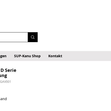
ngen
SUP-Kanu Shop
Kontakt
D Serie
ung
NGAV001
eis
rsand