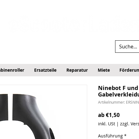
binenroller
Ersatzteile
Reparatur
Miete
Förderu
Ninebot F und 
Gabelverkleid
Artikelnummer: ERSNI
Sale-Pr
ab
€1,50
inkl. USt
|
zzgl. Ve
Ausführung
*