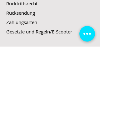
Rücktrittsrecht
Rücksendung
Zahlungsarten
Gesetzte und Regeln/E-Scooter
Shop
E-Scooter
E-Roller
E-Fahrzeuge
LeStoff
Stand up Paddel
B2B
Kontakt