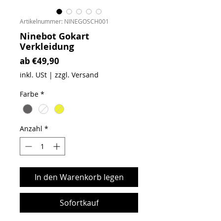
Artikelnummer: NINEGOSCH001
Ninebot Gokart
Verkleidung
Sale-Preis
ab
€49,90
inkl. USt
|
zzgl. Versand
Farbe
*
Anzahl
*
In den Warenkorb legen
Sofortkauf