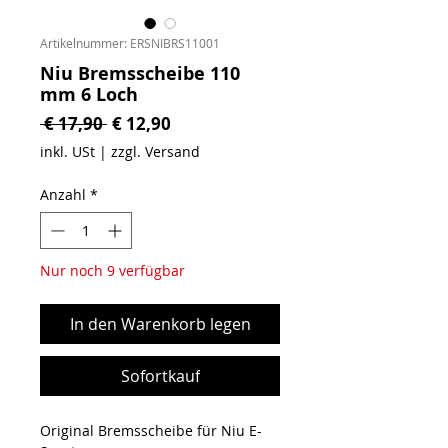
Artikelnummer: ERSNIBRS11001
Niu Bremsscheibe 110
mm 6 Loch
Standardpreis
Sale-Preis
 € 17,90 
€ 12,90
inkl. USt
|
zzgl. Versand
Anzahl
*
Nur noch 9 verfügbar
In den Warenkorb legen
Sofortkauf
Original Bremsscheibe für Niu E-