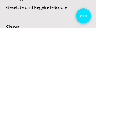
Gesetzte und Regeln/E-Scooter
Shop
E-Scooter
E-Roller
E-Fahrzeuge
LeStoff
Stand up Paddel
B2B
Kontakt
Eingang
Schulgasse 5