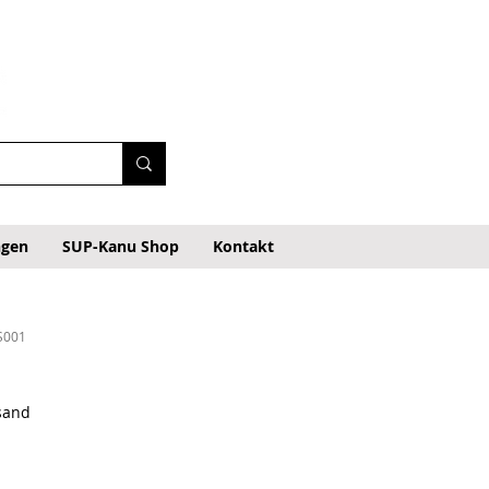
ngen
SUP-Kanu Shop
Kontakt
S001
rsand