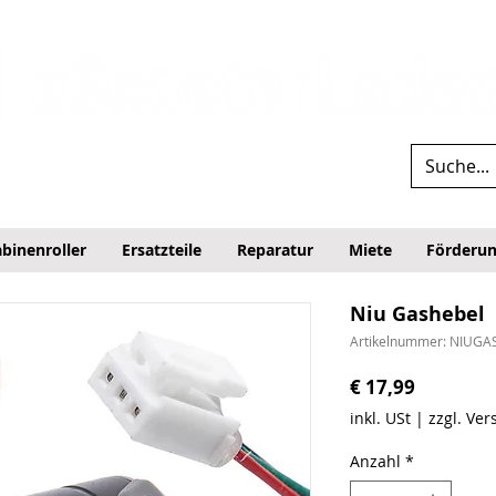
binenroller
Ersatzteile
Reparatur
Miete
Förderu
Niu Gashebel
Artikelnummer: NIUGA
Preis
€ 17,99
inkl. USt
|
zzgl. Ve
Anzahl
*