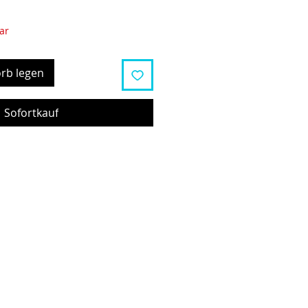
ar
rb legen
Sofortkauf