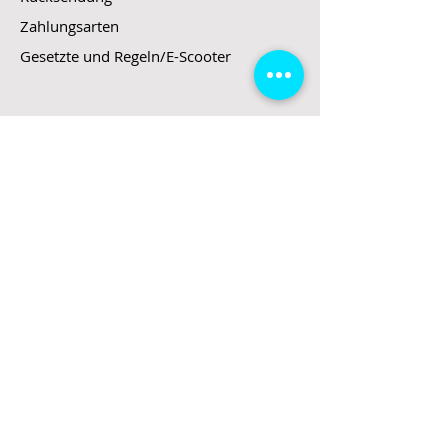
Zahlungsarten
Gesetzte und Regeln/E-Scooter
Shop
E-Scooter
E-Roller
E-Fahrzeuge
LeStoff
Stand up Paddel
B2B
Kontakt
Eingang