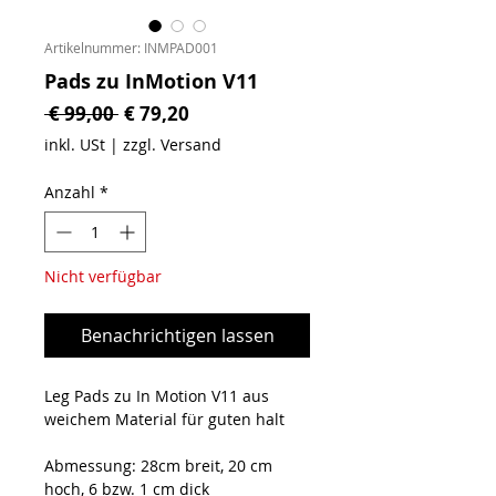
Artikelnummer: INMPAD001
Pads zu InMotion V11
Standardpreis
Sale-Preis
 € 99,00 
€ 79,20
inkl. USt
|
zzgl. Versand
Anzahl
*
Nicht verfügbar
Benachrichtigen lassen
Leg Pads zu In Motion V11 aus
weichem Material für guten halt
Abmessung: 28cm breit, 20 cm
hoch, 6 bzw. 1 cm dick