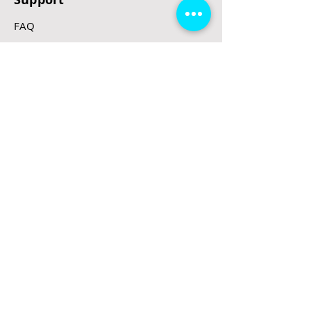
FAQ
Rücktrittsrecht
Rücksendung
Zahlungsarten
Gesetzte und Regeln/E-Scooter
Shop
E-Scooter
E-Roller
E-Fahrzeuge
LeStoff
Stand up Paddel
B2B