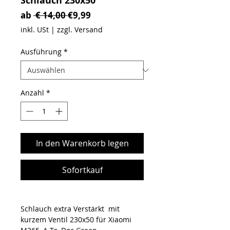
Schlauch 230x50
Standardpreis
Sale-Preis
ab
 € 14,00 
€9,99
inkl. USt
|
zzgl. Versand
Ausführung
*
Anzahl
*
In den Warenkorb legen
Sofortkauf
Schlauch extra Verstärkt mit
kurzem Ventil 230x50 für Xiaomi