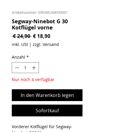
Artikelnummer: ERSNIG30KVO001
Segway-Ninebot G 30
Kotflügel vorne
Standardpreis
Sale-Preis
 € 24,90 
€ 18,90
inkl. USt
|
zzgl. Versand
Anzahl
*
Nur noch 4 verfügbar
In den Warenkorb legen
Sofortkauf
Vorderer Kotflügel für Segway-