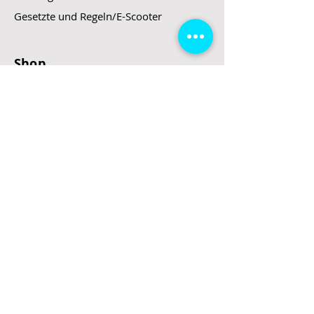
Gesetzte und Regeln/E-Scooter
Shop
E-Scooter
E-Roller
E-Fahrzeuge
LeStoff
Stand up Paddel
B2B
Kontakt
Eingang
Schulgasse 5