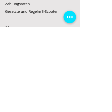
Zahlungsarten
Gesetzte und Regeln/E-Scooter
Shop
E-Scooter
E-Roller
E-Fahrzeuge
LeStoff
Stand up Paddel
B2B
Kontakt
Eingang