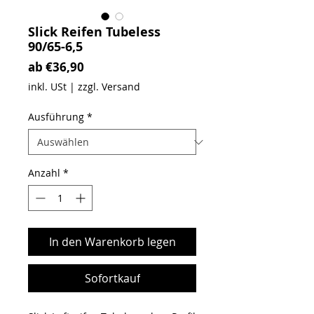
Slick Reifen Tubeless
90/65-6,5
Sale-Preis
ab
€36,90
inkl. USt
|
zzgl. Versand
Ausführung
*
Anzahl
*
In den Warenkorb legen
Sofortkauf